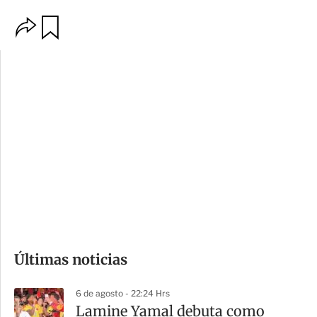
O
G
p
u
c
a
i
r
o
d
n
a
e
r
s
d
e
c
o
Últimas noticias
m
p
6 de agosto - 22:24 Hrs
a
Lamine Yamal debuta como