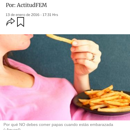
Por:
ActitudFEM
13 de enero de 2016 - 17:31 Hrs
O
G
u
p
a
c
r
i
d
o
a
n
r
e
s
d
e
c
o
m
p
a
r
t
i
r
Por qué NO debes comer papas cuando estás embarazada
(¡Aguas!)