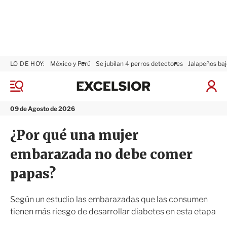
LO DE HOY:
México y Perú
Se jubilan 4 perros detectores
Jalapeños baj
E
x
M
I
c
e
n
n
e
i
09 de Agosto de 2026
ú
l
c
s
i
¿Por qué una mujer
i
a
o
r
embarazada no debe comer
r
S
e
papas?
s
i
ó
Según un estudio las embarazadas que las consumen
n
tienen más riesgo de desarrollar diabetes en esta etapa