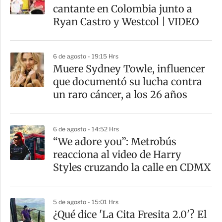
r
cantante en Colombia junto a
t
Ryan Castro y Westcol | VIDEO
i
r
6 de agosto - 19:15 Hrs
Muere Sydney Towle, influencer
que documentó su lucha contra
un raro cáncer, a los 26 años
6 de agosto - 14:52 Hrs
“We adore you”: Metrobús
reacciona al video de Harry
Styles cruzando la calle en CDMX
5 de agosto - 15:01 Hrs
¿Qué dice 'La Cita Fresita 2.0'? El