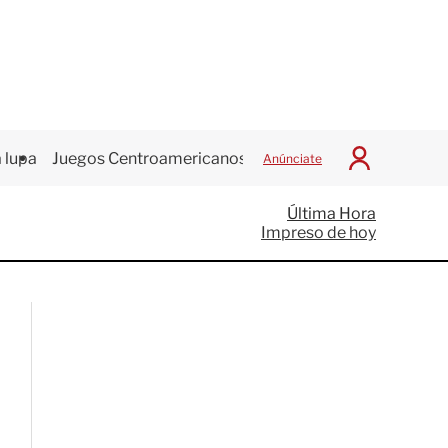
 lupa
Juegos Centroamericanos
Anúnciate
I
n
i
Última Hora
c
Impreso de hoy
i
a
r
S
e
s
i
ó
n