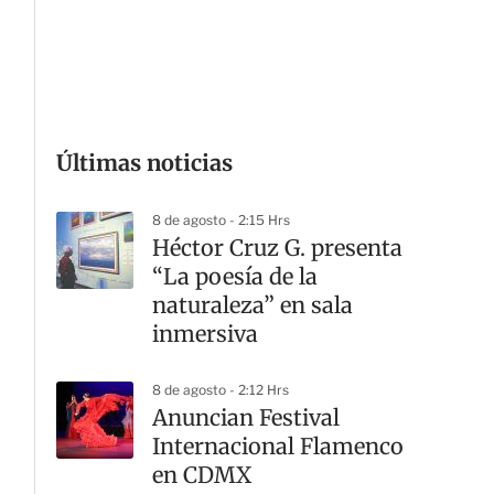
G
Últimas noticias
8 de agosto - 2:15 Hrs
Héctor Cruz G. presenta
“La poesía de la
naturaleza” en sala
inmersiva
8 de agosto - 2:12 Hrs
Anuncian Festival
Internacional Flamenco
en CDMX