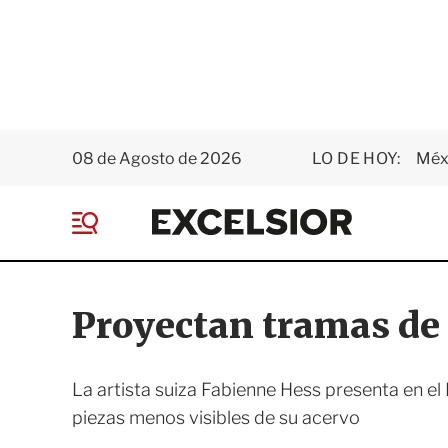
08 de Agosto de 2026
LO DE HOY:
Méxi
E
x
M
c
e
e
n
l
ú
s
Proyectan tramas de 
i
o
r
La artista suiza Fabienne Hess presenta en el
piezas menos visibles de su acervo