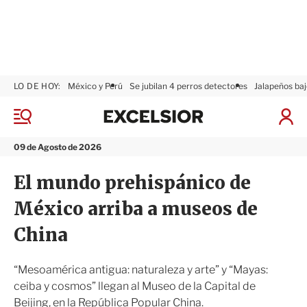
LO DE HOY:
México y Perú
Se jubilan 4 perros detectores
Jalapeños baj
E
x
M
I
c
e
n
n
e
i
09 de Agosto de 2026
ú
l
c
s
i
El mundo prehispánico de
i
a
o
r
México arriba a museos de
r
S
e
China
s
i
ó
“Mesoamérica antigua: naturaleza y arte” y “Mayas:
n
ceiba y cosmos” llegan al Museo de la Capital de
Beijing, en la República Popular China.