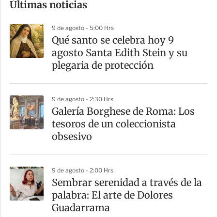
Últimas noticias
m
p
9 de agosto - 5:00 Hrs
a
Qué santo se celebra hoy 9
r
agosto Santa Edith Stein y su
t
plegaria de protección
i
r
9 de agosto - 2:30 Hrs
Galería Borghese de Roma: Los
tesoros de un coleccionista
obsesivo
9 de agosto - 2:00 Hrs
Sembrar serenidad a través de la
palabra: El arte de Dolores
Guadarrama