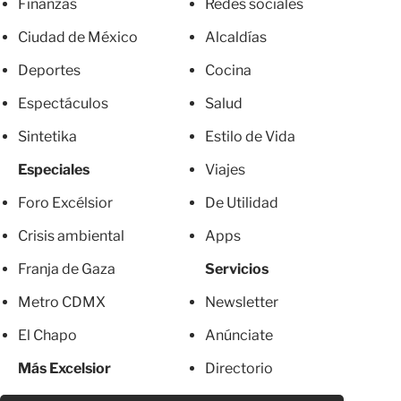
Finanzas
Redes sociales
Ciudad de México
Alcaldías
Deportes
Cocina
Espectáculos
Salud
Sintetika
Estilo de Vida
Especiales
Viajes
Foro Excélsior
De Utilidad
Crisis ambiental
Apps
Franja de Gaza
Servicios
Metro CDMX
Newsletter
El Chapo
Anúnciate
Más Excelsior
Directorio