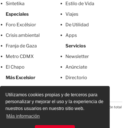
Sintetika
Estilo de Vida
Especiales
Viajes
Foro Excélsior
De Utilidad
Crisis ambiental
Apps
Franja de Gaza
Servicios
Metro CDMX
Newsletter
El Chapo
Anúnciate
Más Excelsior
Directorio
Mujeres
Suscripciones
Utilizamos cookies propias y de terceros para
personalizar y mejorar el uso y la experiencia de
© 2026 Todos los derechos reservados. Prohibida la reproducción total
nuestros usuarios en nuestro sitio web.
o parcial, incluyendo cualquier medio electrónico*
Más información