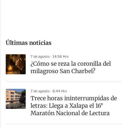
s
d
e
c
o
Últimas noticias
m
p
7 de agosto - 14:56 Hrs
a
¿Cómo se reza la coronilla del
r
milagroso San Charbel?
t
i
7 de agosto - 6:44 Hrs
r
Trece horas ininterrumpidas de
letras: Llega a Xalapa el 16°
Maratón Nacional de Lectura