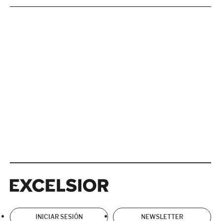
Excelsior
Excelsior
INICIAR SESIÓN
NEWSLETTER