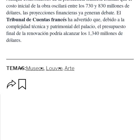
costo inicial de la obra oscilará entre los 730 y 830 millones de
dólares, las proyecciones financieras ya generan debate. El
Tribunal de Cuentas francés
ha advertido que, debido a la
complejidad técnica y patrimonial del palacio, el presupuesto
final de la renovación podría alcanzar los 1,340 millones de
dólares.
TEMAS:
Museos
Louvre
Arte
O
G
p
u
c
a
i
r
o
d
n
a
e
r