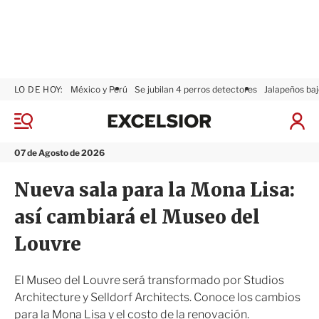
LO DE HOY:
México y Perú
Se jubilan 4 perros detectores
Jalapeños baj
E
x
M
I
c
e
n
n
e
i
07 de Agosto de 2026
ú
l
c
s
i
Nueva sala para la Mona Lisa:
i
a
o
r
así cambiará el Museo del
r
S
e
Louvre
s
i
ó
El Museo del Louvre será transformado por Studios
n
Architecture y Selldorf Architects. Conoce los cambios
para la Mona Lisa y el costo de la renovación.