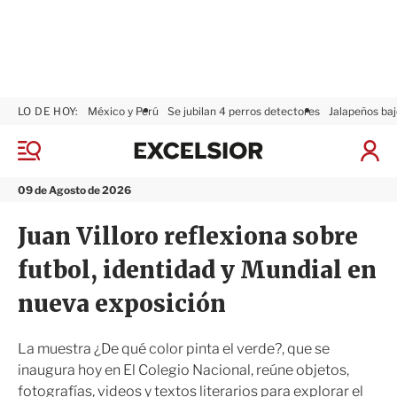
LO DE HOY:
México y Perú
Se jubilan 4 perros detectores
Jalapeños baj
E
x
M
I
c
e
n
n
e
i
09 de Agosto de 2026
ú
l
c
s
i
Juan Villoro reflexiona sobre
i
a
o
r
futbol, identidad y Mundial en
r
S
e
nueva exposición
s
i
ó
La muestra ¿De qué color pinta el verde?, que se
n
inaugura hoy en El Colegio Nacional, reúne objetos,
fotografías, videos y textos literarios para explorar el