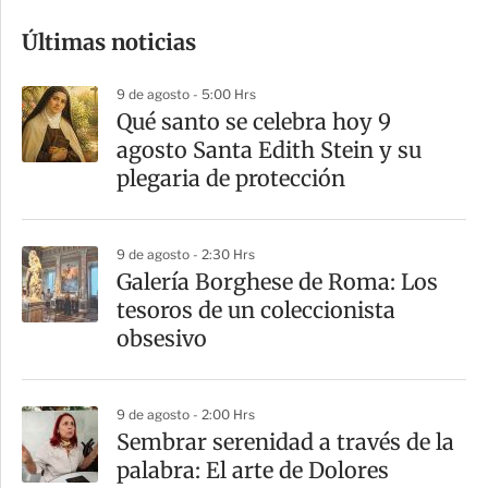
o
Últimas noticias
m
p
9 de agosto - 5:00 Hrs
a
Qué santo se celebra hoy 9
r
agosto Santa Edith Stein y su
t
plegaria de protección
i
r
9 de agosto - 2:30 Hrs
Galería Borghese de Roma: Los
tesoros de un coleccionista
obsesivo
9 de agosto - 2:00 Hrs
Sembrar serenidad a través de la
palabra: El arte de Dolores