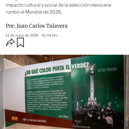
impacto cultural y social de la selección mexicana
rumbo al Mundial de 2026.
Por:
Juan Carlos Talavera
12 de mayo de 2026 - 01:44 Hrs
O
G
u
p
a
c
r
i
d
o
a
n
r
e
s
d
e
c
o
m
p
a
r
t