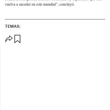
vuelva a suceder en este mundial”, concluyó.
TEMAS:
O
G
p
u
c
a
i
r
o
d
n
a
e
r
s
d
e
c