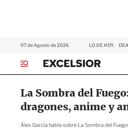
07 de Agosto de 2026
LO DE HOY:
DEA
E
x
M
c
e
e
n
l
ú
s
La Sombra del Fuego:
i
o
dragones, anime y a
r
Álex García habla sobre La Sombra del Fuego, 