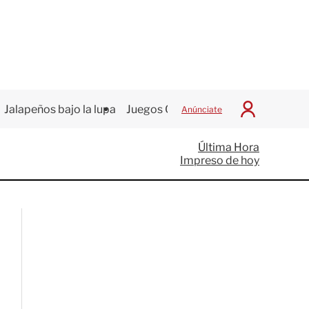
Jalapeños bajo la lupa
Juegos Centroamericanos
Anúnciate
I
n
i
Última Hora
c
Impreso de hoy
i
a
r
S
e
s
i
ó
n