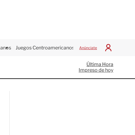
canos
Juegos Centroamericanos
Anúnciate
I
n
i
Última Hora
c
Impreso de hoy
i
a
r
S
e
s
i
ó
n