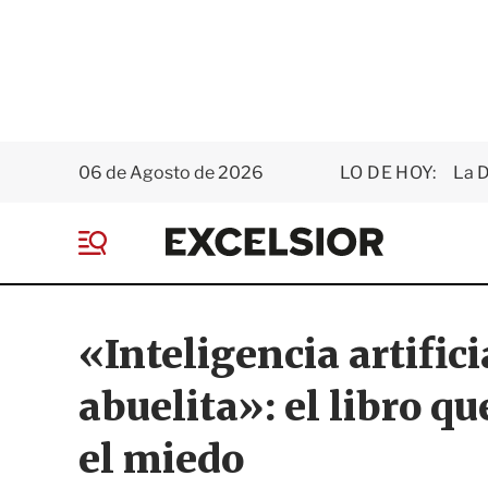
06 de Agosto de 2026
LO DE HOY:
La D
E
x
M
c
e
e
n
l
ú
s
«Inteligencia artific
i
o
abuelita»: el libro q
r
el miedo