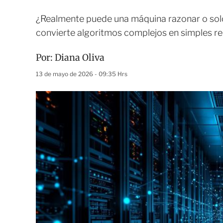
¿Realmente puede una máquina razonar o so
convierte algoritmos complejos en simples re
Por:
Diana Oliva
13 de mayo de 2026 - 09:35 Hrs