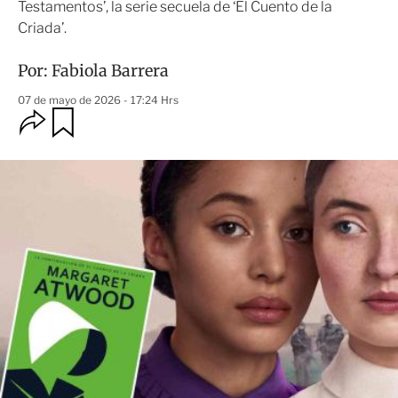
Testamentos’, la serie secuela de ‘El Cuento de la
Criada’.
Por:
Fabiola Barrera
07 de mayo de 2026 - 17:24 Hrs
O
G
u
p
a
c
r
i
d
o
a
n
r
e
s
d
e
c
o
m
p
a
r
t