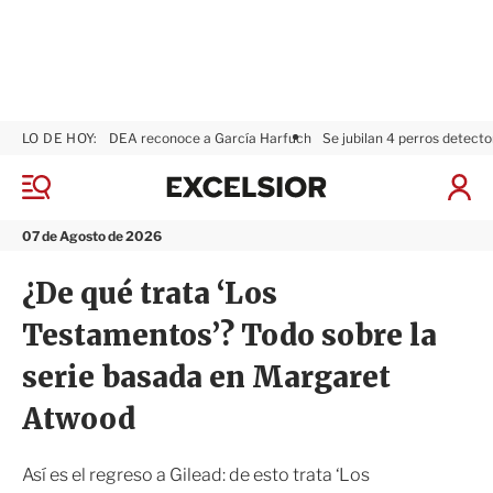
LO DE HOY:
DEA reconoce a García Harfuch
Se jubilan 4 perros detecto
E
x
M
I
c
e
n
n
e
i
07 de Agosto de 2026
ú
l
c
s
i
¿De qué trata ‘Los
i
a
o
r
Testamentos’? Todo sobre la
r
S
e
serie basada en Margaret
s
i
Atwood
ó
n
Así es el regreso a Gilead: de esto trata ‘Los