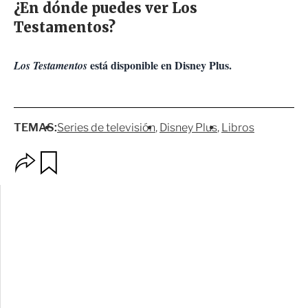
¿En dónde puedes ver Los
Testamentos?
está disponible en Disney Plus.
Los Testamentos
TEMAS:
Series de televisión
Disney Plus
Libros
O
G
p
u
c
a
i
r
o
d
n
a
e
r
s