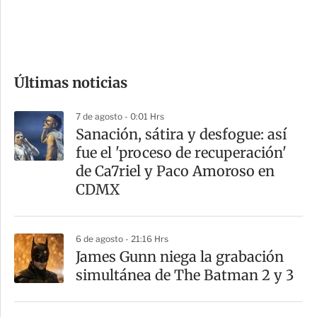
d
e
c
o
Últimas noticias
m
p
7 de agosto - 0:01 Hrs
a
Sanación, sátira y desfogue: así
r
fue el 'proceso de recuperación'
t
de Ca7riel y Paco Amoroso en
i
CDMX
r
6 de agosto - 21:16 Hrs
James Gunn niega la grabación
simultánea de The Batman 2 y 3