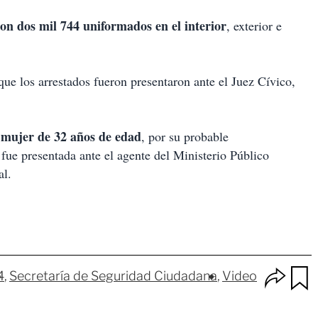
on dos mil 744 uniformados en el interior
, exterior e
que los arrestados fueron presentaron ante el Juez Cívico,
 mujer de 32 años de edad
, por su probable
 fue presentada ante el agente del Ministerio Público
al.
O
4
Secretaría de Seguridad Ciudadana
Video
p
u
c
a