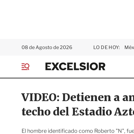
08 de Agosto de 2026
LO DE HOY:
Méxi
E
x
M
c
e
e
n
l
ú
s
VIDEO: Detienen a am
i
o
techo del Estadio Azt
r
El hombre identificado como Roberto "N", fue 