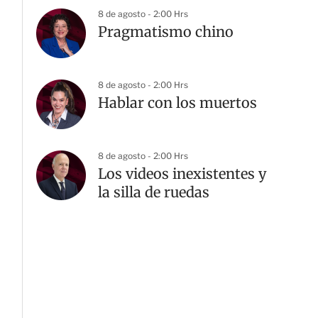
8 de agosto - 2:00 Hrs
Pragmatismo chino
8 de agosto - 2:00 Hrs
Hablar con los muertos
8 de agosto - 2:00 Hrs
Los videos inexistentes y
la silla de ruedas
G