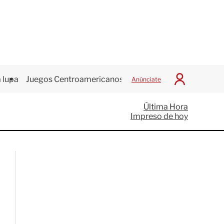
 lupa
Juegos Centroamericanos
Anúnciate
I
n
i
Última Hora
c
Impreso de hoy
i
a
r
S
e
s
i
ó
n