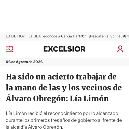
LO DE HOY:
La DEA reconoce a García Harfuch
¡Rescaten al Schnauzer!
E
x
M
I
c
e
n
n
e
i
06 de Agosto de 2026
ú
l
c
s
i
Ha sido un acierto trabajar de
i
a
o
r
la mano de las y los vecinos de
r
S
e
Álvaro Obregón: Lía Limón
s
i
ó
Lía Limón recibió el reconocimiento por lo alcanzado
n
durante los primeros tres años de gobierno al frente de
la alcaldía Álvaro Obregón.