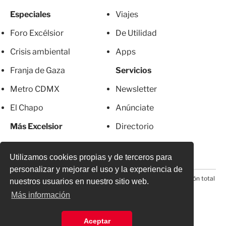
Especiales
Viajes
Foro Excélsior
De Utilidad
Crisis ambiental
Apps
Franja de Gaza
Servicios
Metro CDMX
Newsletter
El Chapo
Anúnciate
Más Excelsior
Directorio
Mujeres
Suscripciones
Utilizamos cookies propias y de terceros para
personalizar y mejorar el uso y la experiencia de
© 2026 Todos los derechos reservados. Prohibida la reproducción total
nuestros usuarios en nuestro sitio web.
o parcial, incluyendo cualquier medio electrónico*
Más información
Aceptar