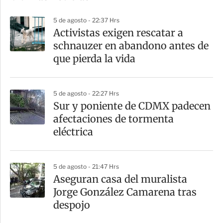
p
5 de agosto - 22:37 Hrs
a
Activistas exigen rescatar a
r
schnauzer en abandono antes de
t
que pierda la vida
i
r
5 de agosto - 22:27 Hrs
Sur y poniente de CDMX padecen
afectaciones de tormenta
eléctrica
5 de agosto - 21:47 Hrs
Aseguran casa del muralista
Jorge González Camarena tras
despojo