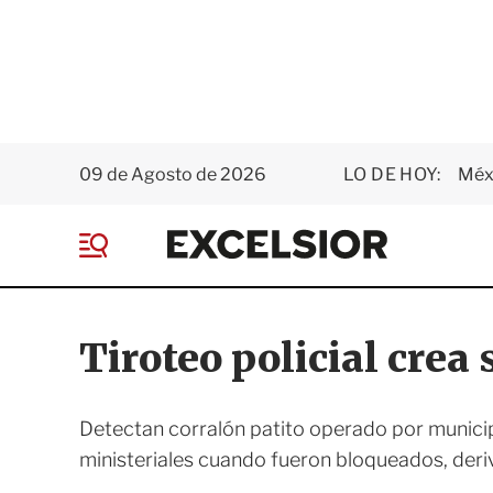
09 de Agosto de 2026
LO DE HOY:
Méxi
E
x
M
c
e
e
n
l
ú
s
Tiroteo policial crea
i
o
r
Detectan corralón patito operado por municip
ministeriales cuando fueron bloqueados, deri