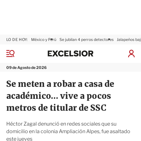
LO DE HOY:
México y Perú
Se jubilan 4 perros detectores
Jalapeños baj
E
x
M
I
c
e
n
n
e
i
09 de Agosto de 2026
ú
l
c
s
i
Se meten a robar a casa de
i
a
o
r
académico… vive a pocos
r
S
e
metros de titular de SSC
s
i
ó
Héctor Zagal denunció en redes sociales que su
n
domicilio en la colonia Ampliación Alpes, fue asaltado
este jueves