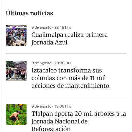
o
Últimas noticias
m
p
9 de agosto - 22:48 Hrs
a
Cuajimalpa realiza primera
r
Jornada Azul
t
i
9 de agosto - 20:38 Hrs
r
Iztacalco transforma sus
colonias con más de 11 mil
acciones de mantenimiento
9 de agosto - 19:06 Hrs
Tlalpan aporta 20 mil árboles a la
Jornada Nacional de
Reforestación