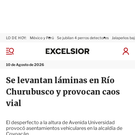
LO DE HOY:
México y Perú
Se jubilan 4 perros detectores
Jalapeños baj
E
x
M
I
c
e
n
n
e
i
10 de Agosto de 2026
ú
l
c
s
i
Se levantan láminas en Río
i
a
o
r
Churubusco y provocan caos
r
S
e
vial
s
i
ó
n
El desperfecto a la altura de Avenida Universidad
provocó asentamientos vehiculares en la alcaldía de
Coyoacán