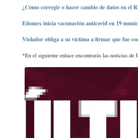
¿Cómo corregir o hacer cambio de datos en el 
Edomex inicia vacunación anticovid en 19 munici
Violador obliga a su víctima a firmar que fue c
*En el siguiente enlace encontrarás las noticias de