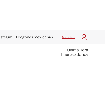
stélum
Dragones mexicanos
Juegos Centroamericanos
Anúnciate
I
n
i
Última Hora
c
Impreso de hoy
i
a
r
S
e
s
i
ó
n