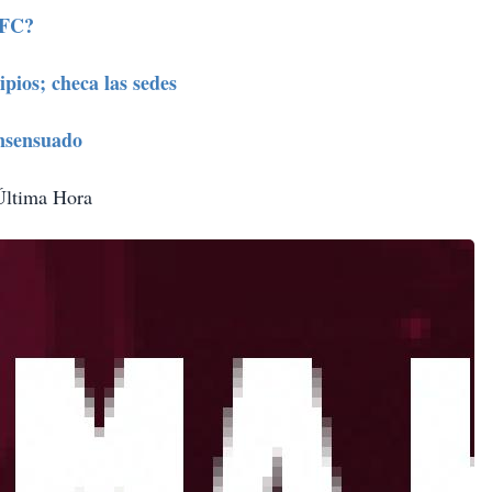
RFC?
pios; checa las sedes
onsensuado
 Última Hora