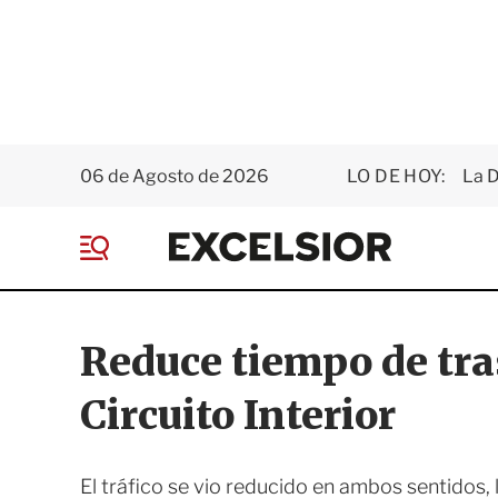
06 de Agosto de 2026
LO DE HOY:
La D
E
x
M
c
e
e
n
l
ú
s
Reduce tiempo de tra
i
o
Circuito Interior
r
El tráfico se vio reducido en ambos sentidos, 