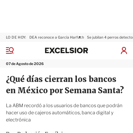
LO DE HOY:
DEA reconoce a García Harfuch
Se jubilan 4 perros detecto
E
x
M
I
c
e
n
n
e
i
07 de Agosto de 2026
ú
l
c
s
i
¿Qué días cierran los bancos
i
a
o
r
en México por Semana Santa?
r
S
e
s
La ABM recordó a los usuarios de bancos que podrán
i
hacer uso de cajeros automáticos, banca digital y
ó
electrónica
n