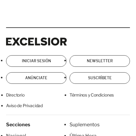
Excelsior
Excelsior
INICIAR SESIÓN
NEWSLETTER
ANÚNCIATE
SUSCRÍBETE
Directorio
Términos y Condiciones
Aviso de Privacidad
Secciones
Suplementos
Nacional
Última Hora