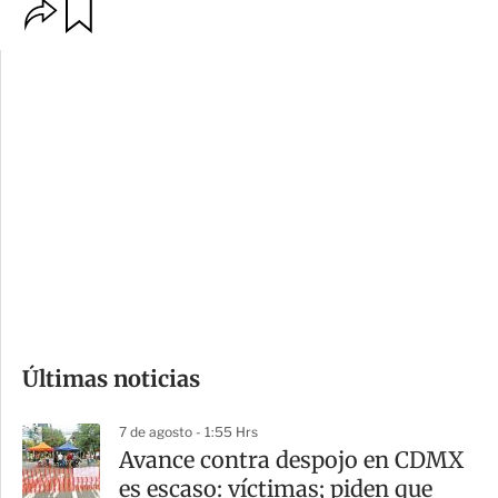
O
G
p
u
c
a
i
r
o
d
n
a
e
r
s
d
e
c
o
Últimas noticias
m
p
7 de agosto - 1:55 Hrs
a
Avance contra despojo en CDMX
r
es escaso: víctimas; piden que