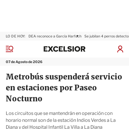
LO DE HOY:
DEA reconoce a García Harfuch
Se jubilan 4 perros detecto
E
x
M
I
c
e
n
n
e
i
07 de Agosto de 2026
ú
l
c
s
i
Metrobús suspenderá servicio
i
a
o
r
en estaciones por Paseo
r
S
e
Nocturno
s
i
ó
Los circuitos que se mantendrán en operación con
n
horario normal son de la estación Indios Verdes a La
Diana y del Hospital Infantil La Villa a La Diana