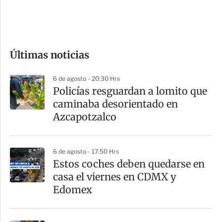
d
e
c
o
Últimas noticias
m
p
6 de agosto - 20:30 Hrs
a
Policías resguardan a lomito que
r
caminaba desorientado en
t
Azcapotzalco
i
r
6 de agosto - 17:50 Hrs
Estos coches deben quedarse en
casa el viernes en CDMX y
Edomex