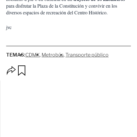
para disfrutar la Plaza de la Constitución y convivir en los
diversos espacios de recreación del Centro Histórico.
jvc
TEMAS:
CDMX
Metrobús
Transporte público
O
G
p
u
c
a
i
r
o
d
n
a
e
r
s