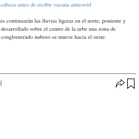
 cabeza antes de recibir vacuna anticovid
s continuarán las lluvias ligeras en el norte, poniente y
desarrollado sobre el centro de la urbe una zona de
l conglomerado nuboso se mueve hacia el oeste.
O
l
p
u
c
a
i
r
o
d
n
a
e
r