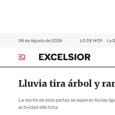
06 de Agosto de 2026
LO DE HOY:
La D
E
x
M
c
e
e
n
l
ú
s
Lluvia tira árbol y 
i
o
r
La noche de este partes se esperan lluvias lig
actividad eléctrica