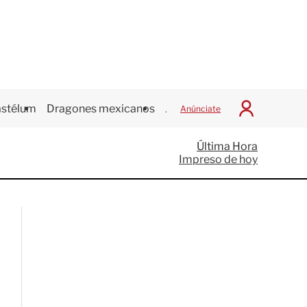
stélum
Dragones mexicanos
Juegos Centroamericanos
Anúnciate
I
n
i
Última Hora
c
Impreso de hoy
i
a
r
S
e
s
i
ó
n