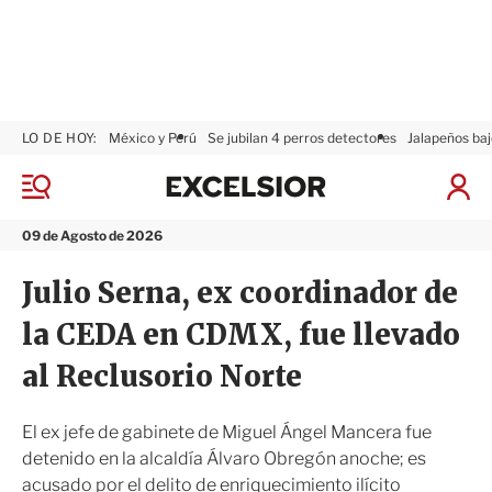
LO DE HOY:
México y Perú
Se jubilan 4 perros detectores
Jalapeños baj
E
x
M
I
c
e
n
n
e
i
09 de Agosto de 2026
ú
l
c
s
i
Julio Serna, ex coordinador de
i
a
o
r
la CEDA en CDMX, fue llevado
r
S
e
al Reclusorio Norte
s
i
ó
El ex jefe de gabinete de Miguel Ángel Mancera fue
n
detenido en la alcaldía Álvaro Obregón anoche; es
acusado por el delito de enriquecimiento ilícito