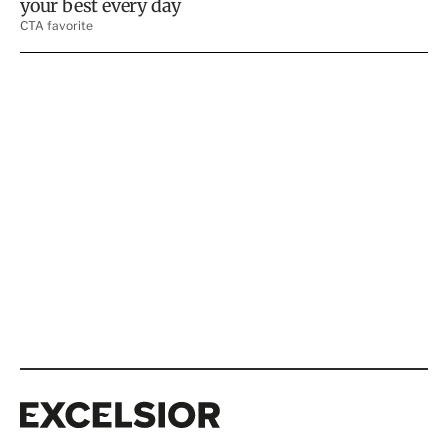
Excelsior
Excelsior