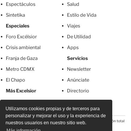
Espectáculos
Salud
Sintetika
Estilo de Vida
Especiales
Viajes
Foro Excélsior
De Utilidad
Crisis ambiental
Apps
Franja de Gaza
Servicios
Metro CDMX
Newsletter
El Chapo
Anúnciate
Más Excelsior
Directorio
Mujeres
Suscripciones
Utilizamos cookies propias y de terceros para
personalizar y mejorar el uso y la experiencia de
© 2026 Todos los derechos reservados. Prohibida la reproducción total
nuestros usuarios en nuestro sitio web.
o parcial, incluyendo cualquier medio electrónico*
Más información