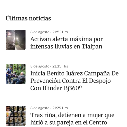
c
o
Últimas noticias
m
p
8 de agosto - 21:52 Hrs
a
Activan alerta máxima por
r
intensas lluvias en Tlalpan
t
i
8 de agosto - 21:35 Hrs
r
Inicia Benito Juárez Campaña De
Prevención Contra El Despojo
Con Blindar Bj360º
8 de agosto - 21:29 Hrs
Tras riña, detienen a mujer que
hirió a su pareja en el Centro