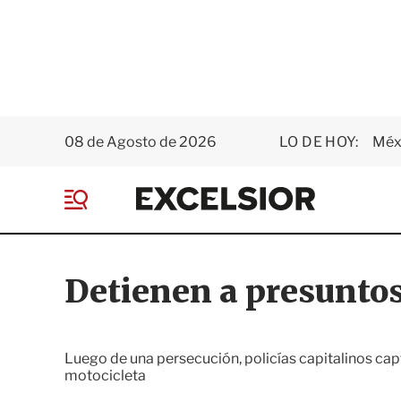
08 de Agosto de 2026
LO DE HOY:
Méxi
E
x
M
c
e
e
n
l
ú
s
Detienen a presunto
i
o
r
Luego de una persecución, policías capitalinos ca
motocicleta