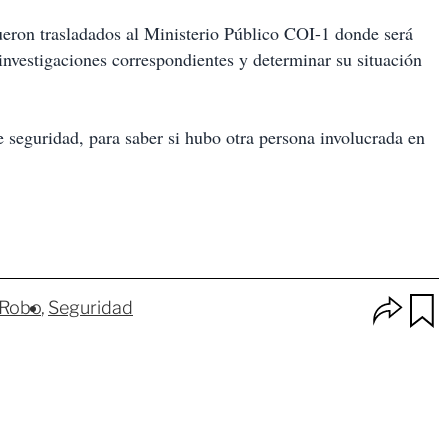
fueron trasladados al Ministerio Público COI-1 donde será
investigaciones correspondientes y determinar su situación
 seguridad, para saber si hubo otra persona involucrada en
O
Robo
Seguridad
p
u
c
a
i
r
o
d
n
a