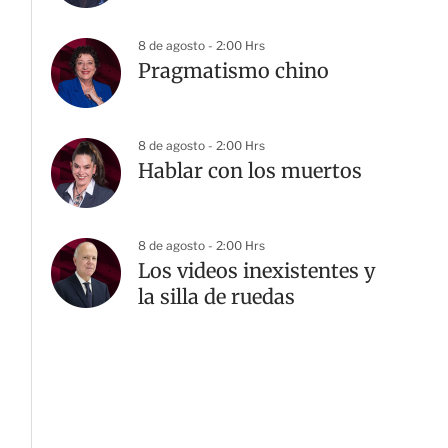
8 de agosto - 2:00 Hrs
Pragmatismo chino
8 de agosto - 2:00 Hrs
Hablar con los muertos
8 de agosto - 2:00 Hrs
Los videos inexistentes y
la silla de ruedas
G