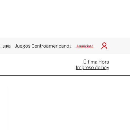
 lupa
Juegos Centroamericanos
Anúnciate
I
n
i
Última Hora
c
Impreso de hoy
i
a
r
S
e
s
i
ó
n