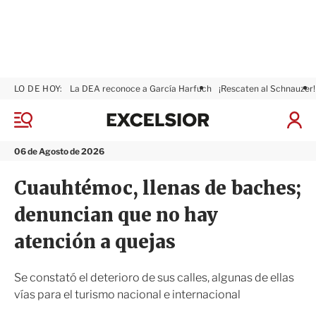
LO DE HOY:
La DEA reconoce a García Harfuch
¡Rescaten al Schnauzer!
E
x
M
I
c
e
n
n
e
i
06 de Agosto de 2026
ú
l
c
s
i
Cuauhtémoc, llenas de baches;
i
a
o
r
denuncian que no hay
r
S
e
atención a quejas
s
i
ó
Se constató el deterioro de sus calles, algunas de ellas
n
vías para el turismo nacional e internacional