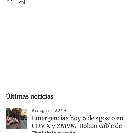
p
u
c
a
i
r
o
d
n
a
e
r
s
d
e
c
o
Últimas noticias
m
p
6 de agosto - 8:26 Hrs
a
Emergencias hoy 6 de agosto en
r
CDMX y ZMVM: Roban cable de
t