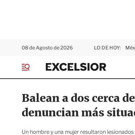
08 de Agosto de 2026
LO DE HOY:
Méxi
E
x
M
c
e
e
n
l
ú
s
Balean a dos cerca d
i
o
denuncian más situac
r
Un hombre y una mujer resultaron lesionados 