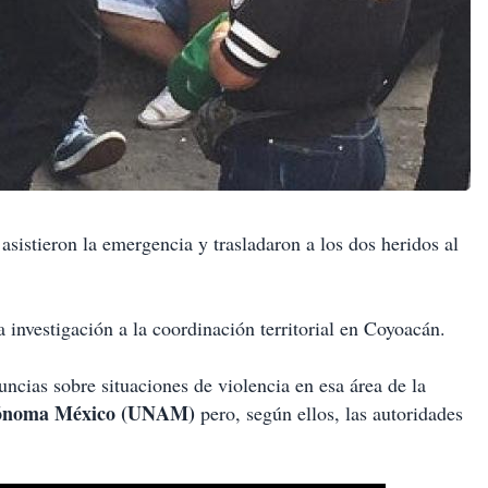
stieron la emergencia y trasladaron a los dos heridos al
a investigación a la coordinación territorial en Coyoacán.
uncias sobre situaciones de violencia en esa área de la
utónoma México (UNAM)
pero, según ellos, las autoridades