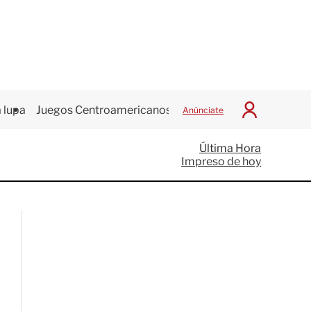
 lupa
Juegos Centroamericanos
Anúnciate
I
n
i
Última Hora
c
Impreso de hoy
i
a
r
S
e
s
i
ó
n