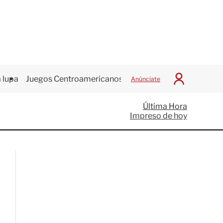
 lupa
Juegos Centroamericanos
Anúnciate
I
n
i
Última Hora
c
Impreso de hoy
i
a
r
S
e
s
i
ó
n