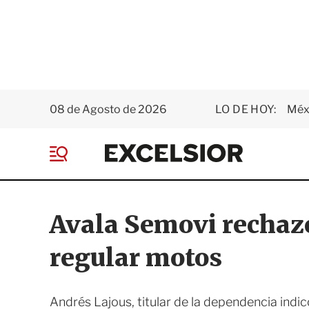
08 de Agosto de 2026
LO DE HOY:
Méxi
E
x
M
c
e
e
n
l
ú
s
Avala Semovi rechaz
i
o
regular motos
r
Andrés Lajous, titular de la dependencia indi