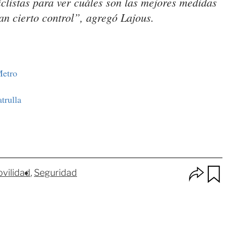
clistas para ver cuáles son las mejores medidas
n cierto control”, agregó Lajous.
Metro
trulla
O
vilidad
Seguridad
p
u
c
a
i
r