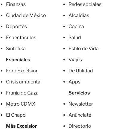
Finanzas
Redes sociales
Ciudad de México
Alcaldías
Deportes
Cocina
Espectáculos
Salud
Sintetika
Estilo de Vida
Especiales
Viajes
Foro Excélsior
De Utilidad
Crisis ambiental
Apps
Franja de Gaza
Servicios
Metro CDMX
Newsletter
El Chapo
Anúnciate
Más Excelsior
Directorio