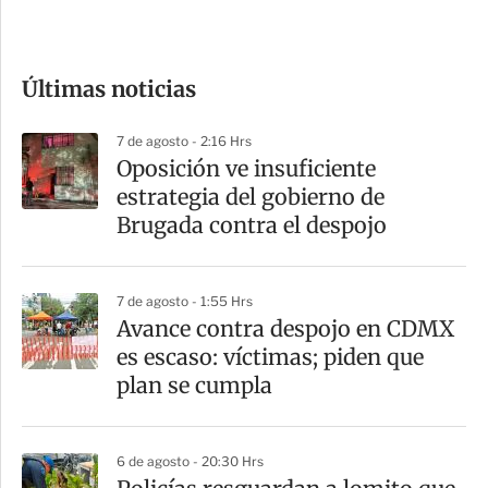
e
c
o
Últimas noticias
m
p
7 de agosto - 2:16 Hrs
a
Oposición ve insuficiente
r
estrategia del gobierno de
t
Brugada contra el despojo
i
r
7 de agosto - 1:55 Hrs
Avance contra despojo en CDMX
es escaso: víctimas; piden que
plan se cumpla
6 de agosto - 20:30 Hrs