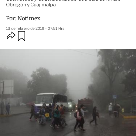
Obregón y Cuajimalpa
Por:
Notimex
13 de febrero de 2019 - 07:51 Hrs
O
G
u
p
a
c
r
i
d
o
a
n
r
e
s
d
e
c
o
m
p
a
r
t
i