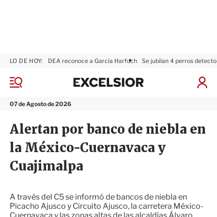
LO DE HOY:
DEA reconoce a García Harfuch
Se jubilan 4 perros detecto
E
x
M
I
c
e
n
n
e
i
07 de Agosto de 2026
ú
l
c
s
i
Alertan por banco de niebla en
i
a
o
r
la México-Cuernavaca y
r
S
e
Cuajimalpa
s
i
ó
n
A través del C5 se informó de bancos de niebla en
Picacho Ajusco y Circuito Ajusco, la carretera México-
Cuernavaca y las zonas altas de las alcaldías Álvaro