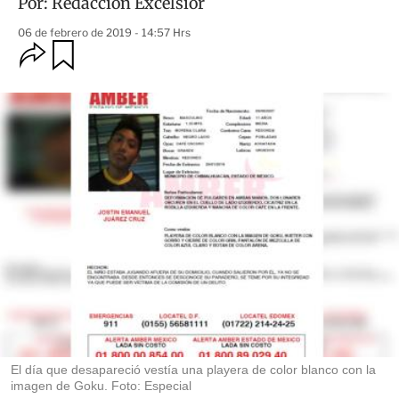
Por:
Redacción Excélsior
06 de febrero de 2019 - 14:57 Hrs
O
G
u
p
a
c
r
i
d
o
a
n
r
e
s
d
e
c
o
m
p
a
r
t
i
r
El día que desapareció vestía una playera de color blanco con la
imagen de Goku. Foto: Especial