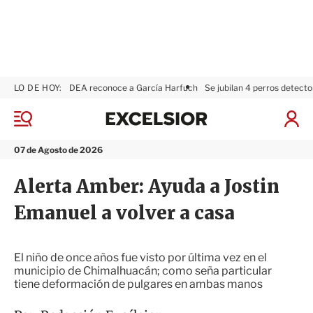
LO DE HOY:
DEA reconoce a García Harfuch
Se jubilan 4 perros detecto
E
x
M
I
c
e
n
n
e
i
07 de Agosto de 2026
ú
l
c
s
i
Alerta Amber: Ayuda a Jostin
i
a
o
r
Emanuel a volver a casa
r
S
e
s
i
El niño de once años fue visto por última vez en el
ó
municipio de Chimalhuacán; como seña particular
n
tiene deformación de pulgares en ambas manos