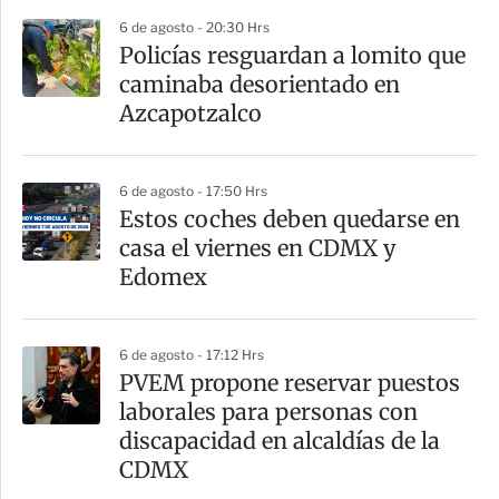
p
6 de agosto - 20:30 Hrs
a
Policías resguardan a lomito que
r
caminaba desorientado en
t
Azcapotzalco
i
r
6 de agosto - 17:50 Hrs
Estos coches deben quedarse en
casa el viernes en CDMX y
Edomex
6 de agosto - 17:12 Hrs
PVEM propone reservar puestos
laborales para personas con
discapacidad en alcaldías de la
CDMX