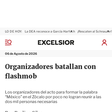
LO DE HOY:
La DEA reconoce a García Harfuch
¡Rescaten al Schnauzer!
E
x
M
I
c
e
n
n
e
i
06 de Agosto de 2026
ú
l
c
s
i
Organizadores batallan con
i
a
o
r
flashmob
r
S
e
s
i
Los organizadores del acto para formar la palabra
ó
“México” en el Zócalo por poco no logran reunir a las
n
dos mil personas necesarias