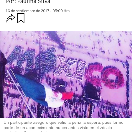
Por:
Paulina Silva
16 de septiembre de 2017 - 05:00 Hrs
O
G
u
p
a
c
r
i
d
o
a
n
r
e
s
d
e
c
o
m
p
a
r
t
i
r
Un participante aseguró que valió la pena la espera, pues formó
parte de un acontecimiento nunca antes visto en el zócalo