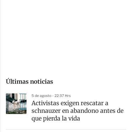
c
a
i
r
o
d
n
a
e
r
s
d
e
c
o
Últimas noticias
m
p
5 de agosto - 22:37 Hrs
a
Activistas exigen rescatar a
r
schnauzer en abandono antes de
t
que pierda la vida
i