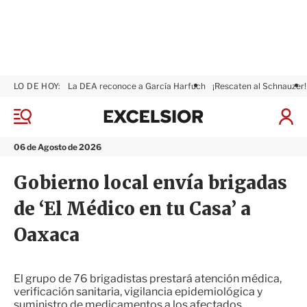
LO DE HOY:
La DEA reconoce a García Harfuch
¡Rescaten al Schnauzer!
E
x
M
I
c
e
n
n
e
i
06 de Agosto de 2026
ú
l
c
s
i
Gobierno local envía brigadas
i
a
o
r
de ‘El Médico en tu Casa’ a
r
S
e
Oaxaca
s
i
ó
n
El grupo de 76 brigadistas prestará atención médica,
verificación sanitaria, vigilancia epidemiológica y
suministro de medicamentos a los afectados