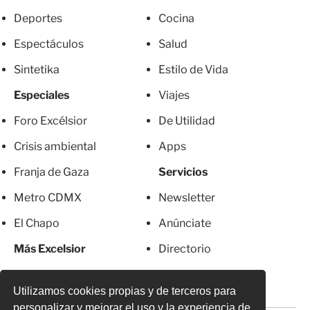
Deportes
Cocina
Espectáculos
Salud
Sintetika
Estilo de Vida
Especiales
Viajes
Foro Excélsior
De Utilidad
Crisis ambiental
Apps
Franja de Gaza
Servicios
Metro CDMX
Newsletter
El Chapo
Anúnciate
Más Excelsior
Directorio
Mujeres
Suscripciones
Utilizamos cookies propias y de terceros para
personalizar y mejorar el uso y la experiencia de