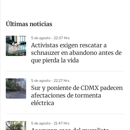
e
c
o
Últimas noticias
m
p
5 de agosto - 22:37 Hrs
a
Activistas exigen rescatar a
r
schnauzer en abandono antes de
t
que pierda la vida
i
r
5 de agosto - 22:27 Hrs
Sur y poniente de CDMX padecen
afectaciones de tormenta
eléctrica
5 de agosto - 21:47 Hrs