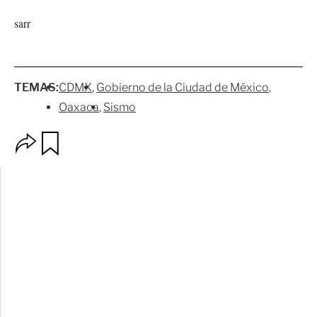
sarr
TEMAS:
CDMX
Gobierno de la Ciudad de México
Oaxaca
Sismo
O
G
p
u
c
a
i
r
o
d
n
a
e
r
s
d