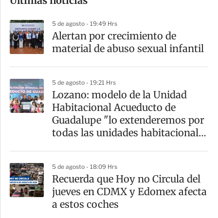
Últimas noticias
m
p
5 de agosto - 19:49 Hrs
a
Alertan por crecimiento de
r
material de abuso sexual infantil
t
i
5 de agosto - 19:21 Hrs
r
Lozano: modelo de la Unidad
Habitacional Acueducto de
Guadalupe "lo extenderemos por
todas las unidades habitacionales
de la GAM"
5 de agosto - 18:09 Hrs
Recuerda que Hoy no Circula del
jueves en CDMX y Edomex afecta
a estos coches