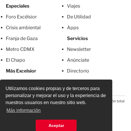
Especiales
Viajes
Foro Excélsior
De Utilidad
Crisis ambiental
Apps
Franja de Gaza
Servicios
Metro CDMX
Newsletter
El Chapo
Anúnciate
Más Excelsior
Directorio
Mujeres
Suscripciones
Utilizamos cookies propias y de terceros para
personalizar y mejorar el uso y la experiencia de
© 2026 Todos los derechos reservados. Prohibida la reproducción total
nuestros usuarios en nuestro sitio web.
o parcial, incluyendo cualquier medio electrónico*
Más información
Aceptar