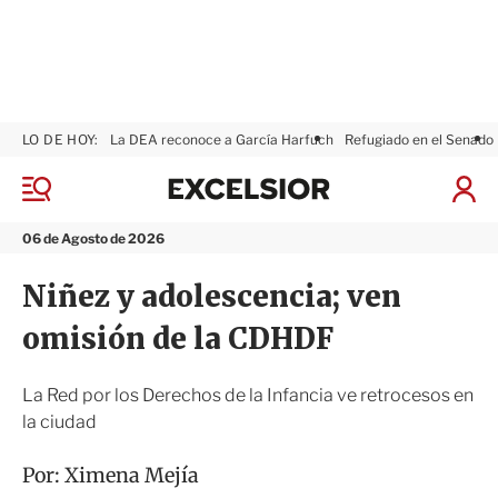
LO DE HOY:
La DEA reconoce a García Harfuch
Refugiado en el Senado
E
x
M
I
c
e
n
n
e
i
06 de Agosto de 2026
ú
l
c
s
i
Niñez y adolescencia; ven
i
a
o
r
omisión de la CDHDF
r
S
e
s
La Red por los Derechos de la Infancia ve retrocesos en
i
la ciudad
ó
n
Por:
Ximena Mejía