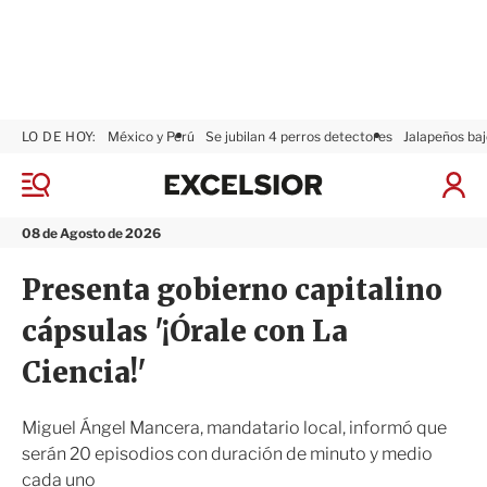
LO DE HOY:
México y Perú
Se jubilan 4 perros detectores
Jalapeños baj
E
x
M
I
c
e
n
n
e
i
08 de Agosto de 2026
ú
l
c
s
i
Presenta gobierno capitalino
i
a
o
r
cápsulas '¡Órale con La
r
S
e
Ciencia!'
s
i
ó
Miguel Ángel Mancera, mandatario local, informó que
n
serán 20 episodios con duración de minuto y medio
cada uno