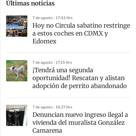
Últimas noticias
m
p
7 de agosto - 17:43 Hrs
a
Hoy no Circula sabatino restringe
r
a estos coches en CDMX y
t
Edomex
i
r
7 de agosto - 17:15 Hrs
¡Tendrá una segunda
oportunidad! Rescatan y alistan
adopción de perrito abandonado
7 de agosto - 16:27 Hrs
Denuncian nuevo ingreso ilegal a
vivienda del muralista González
Camarena