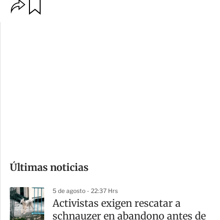
O
G
p
u
c
a
i
r
o
d
n
a
e
r
s
d
e
c
o
Últimas noticias
m
p
5 de agosto - 22:37 Hrs
a
Activistas exigen rescatar a
r
schnauzer en abandono antes de