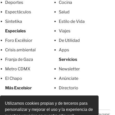
Deportes
Cocina
Espectáculos
Salud
Sintetika
Estilo de Vida
Especiales
Viajes
Foro Excélsior
De Utilidad
Crisis ambiental
Apps
Franja de Gaza
Servicios
Metro CDMX
Newsletter
El Chapo
Anúnciate
Más Excelsior
Directorio
Mujeres
Suscripciones
Utilizamos cookies propias y de terceros para
personalizar y mejorar el uso y la experiencia de
© 2026 Todos los derechos reservados. Prohibida la reproducción total