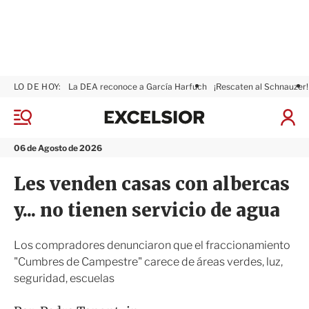
LO DE HOY:
La DEA reconoce a García Harfuch
¡Rescaten al Schnauzer!
E
x
M
I
c
e
n
n
e
i
06 de Agosto de 2026
ú
l
c
s
i
Les venden casas con albercas
i
a
o
r
y... no tienen servicio de agua
r
S
e
s
Los compradores denunciaron que el fraccionamiento
i
"Cumbres de Campestre" carece de áreas verdes, luz,
ó
seguridad, escuelas
n