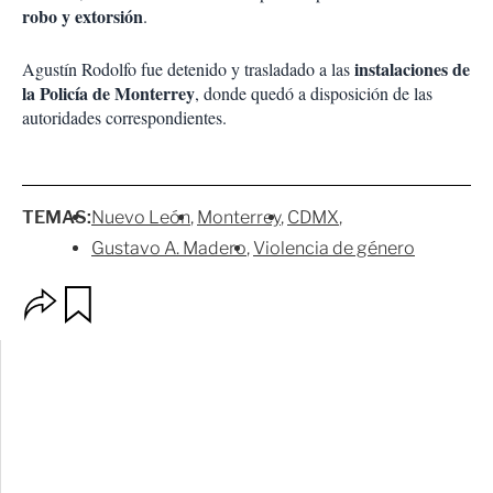
robo y extorsión
.
instalaciones de
Agustín Rodolfo fue detenido y trasladado a las
la Policía de Monterrey
, donde quedó a disposición de las
autoridades correspondientes.
TEMAS:
Nuevo León
Monterrey
CDMX
Gustavo A. Madero
Violencia de género
O
G
p
u
c
a
i
r
o
d
n
a
e
r