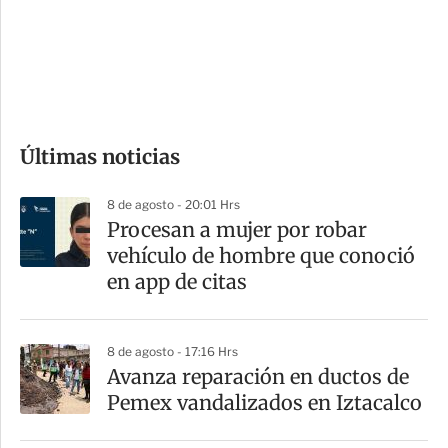
s
d
e
c
o
Últimas noticias
m
p
8 de agosto - 20:01 Hrs
a
Procesan a mujer por robar
r
vehículo de hombre que conoció
t
en app de citas
i
r
8 de agosto - 17:16 Hrs
Avanza reparación en ductos de
Pemex vandalizados en Iztacalco