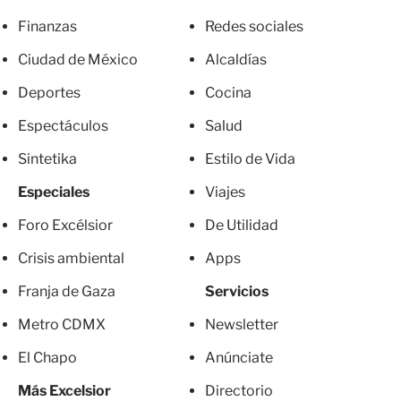
Finanzas
Redes sociales
Ciudad de México
Alcaldías
Deportes
Cocina
Espectáculos
Salud
Sintetika
Estilo de Vida
Especiales
Viajes
Foro Excélsior
De Utilidad
Crisis ambiental
Apps
Franja de Gaza
Servicios
Metro CDMX
Newsletter
El Chapo
Anúnciate
Más Excelsior
Directorio