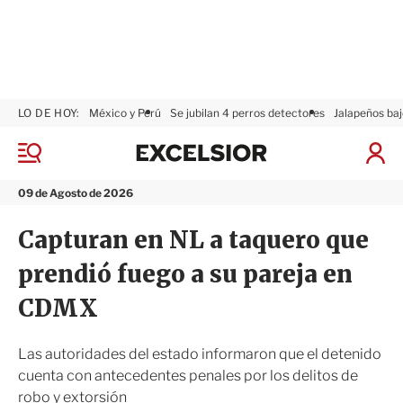
LO DE HOY:
México y Perú
Se jubilan 4 perros detectores
Jalapeños baj
E
x
M
I
c
e
n
n
e
i
09 de Agosto de 2026
ú
l
c
s
i
Capturan en NL a taquero que
i
a
o
r
prendió fuego a su pareja en
r
S
e
CDMX
s
i
ó
Las autoridades del estado informaron que el detenido
n
cuenta con antecedentes penales por los delitos de
robo y extorsión