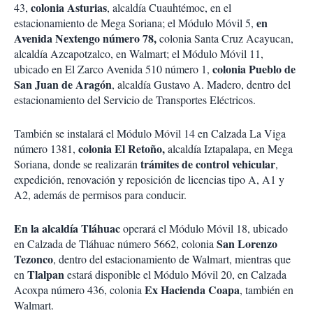
colonia Asturias
43,
, alcaldía Cuauhtémoc, en el
en
estacionamiento de Mega Soriana; el Módulo Móvil 5,
Avenida Nextengo número 78,
colonia Santa Cruz Acayucan,
alcaldía Azcapotzalco, en Walmart; el Módulo Móvil 11,
colonia Pueblo de
ubicado en El Zarco Avenida 510 número 1,
San Juan de Aragón
, alcaldía Gustavo A. Madero, dentro del
estacionamiento del Servicio de Transportes Eléctricos.
También se instalará el Módulo Móvil 14 en Calzada La Viga
colonia El Retoño,
número 1381,
alcaldía Iztapalapa, en Mega
trámites de control vehicular
Soriana, donde se realizarán
,
expedición, renovación y reposición de licencias tipo A, A1 y
A2, además de permisos para conducir.
En la alcaldía Tláhuac
operará el Módulo Móvil 18, ubicado
San Lorenzo
en Calzada de Tláhuac número 5662, colonia
Tezonco
, dentro del estacionamiento de Walmart, mientras que
Tlalpan
en
estará disponible el Módulo Móvil 20, en Calzada
Ex Hacienda Coapa
Acoxpa número 436, colonia
, también en
Walmart.