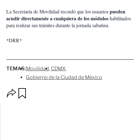
pueden
La Secretaría de Movilidad recordó que los usuarios
acudir directamente a cualquiera de los módulos
habilitados
para realizar sus trámites durante la jornada sabatina.
*DRR*
TEMAS:
Movilidad
CDMX
Gobierno de la Ciudad de México
O
G
p
u
c
a
i
r
o
d
n
a