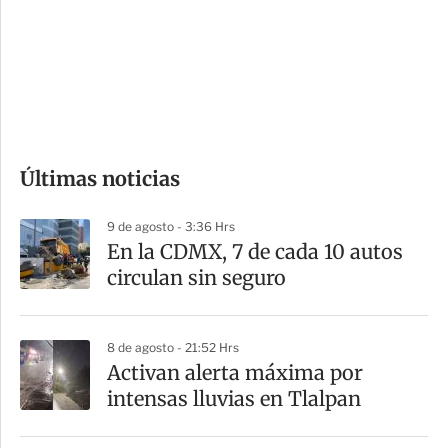
e
r
s
d
e
c
o
Últimas noticias
m
p
9 de agosto - 3:36 Hrs
a
En la CDMX, 7 de cada 10 autos
r
circulan sin seguro
t
i
8 de agosto - 21:52 Hrs
r
Activan alerta máxima por
intensas lluvias en Tlalpan