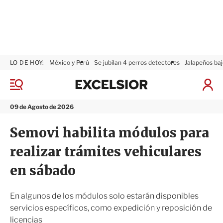
LO DE HOY:
México y Perú
Se jubilan 4 perros detectores
Jalapeños baj
E
x
M
I
c
e
n
n
e
i
09 de Agosto de 2026
ú
l
c
s
i
Semovi habilita módulos para
i
a
o
r
realizar trámites vehiculares
r
S
e
en sábado
s
i
ó
En algunos de los módulos solo estarán disponibles
n
servicios específicos, como expedición y reposición de
licencias