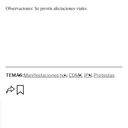
Observaciones: Se prevén afectaciones viales.
TEMAS:
Manifestaciones hoy
CDMX
IPN
Protestas
O
G
p
u
c
a
i
r
o
d