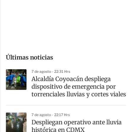
n
a
e
r
s
d
e
c
o
Últimas noticias
m
p
7 de agosto - 22:31 Hrs
a
Alcaldía Coyoacán despliega
r
dispositivo de emergencia por
t
torrenciales lluvias y cortes viales
i
r
7 de agosto - 22:17 Hrs
Despliegan operativo ante lluvia
histórica en CDMX