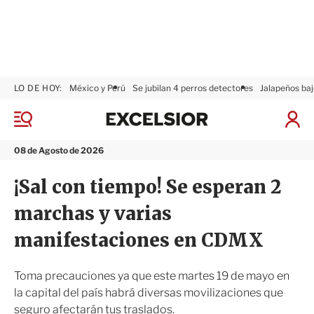
LO DE HOY:
México y Perú
Se jubilan 4 perros detectores
Jalapeños baj
E
x
M
I
c
e
n
n
e
i
08 de Agosto de 2026
ú
l
c
s
i
¡Sal con tiempo! Se esperan 2
i
a
o
r
marchas y varias
r
S
e
manifestaciones en CDMX
s
i
ó
Toma precauciones ya que este martes 19 de mayo en
n
la capital del país habrá diversas movilizaciones que
seguro afectarán tus traslados.