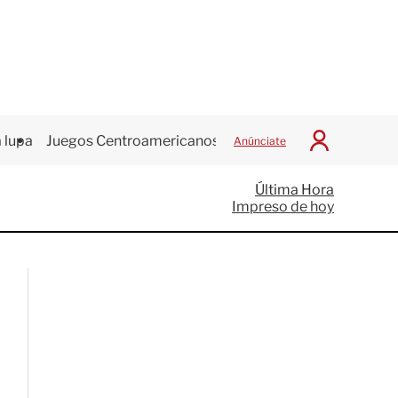
 lupa
Juegos Centroamericanos
Anúnciate
I
n
i
Última Hora
c
Impreso de hoy
i
a
r
S
e
s
i
ó
n