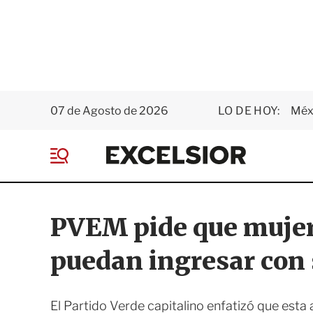
07 de Agosto de 2026
LO DE HOY:
Méxi
E
x
M
c
e
e
n
l
ú
s
PVEM pide que mujere
i
o
puedan ingresar con 
r
El Partido Verde capitalino enfatizó que esta