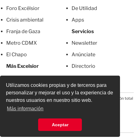
Foro Excélsior
De Utilidad
Crisis ambiental
Apps
Franja de Gaza
Servicios
Metro CDMX
Newsletter
El Chapo
Anúnciate
Más Excelsior
Directorio
Mujeres
Suscripciones
Utilizamos cookies propias y de terceros para
personalizar y mejorar el uso y la experiencia de
© 2026 Todos los derechos reservados. Prohibida la reproducción total
nuestros usuarios en nuestro sitio web.
o parcial, incluyendo cualquier medio electrónico*
Más información
Aceptar