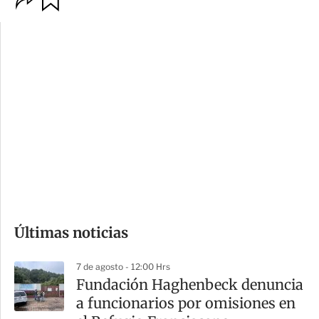
p
u
c
a
i
r
o
d
n
a
e
r
s
d
e
c
o
Últimas noticias
m
p
7 de agosto - 12:00 Hrs
a
Fundación Haghenbeck denuncia
r
a funcionarios por omisiones en
t