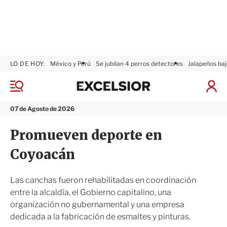
LO DE HOY:
México y Perú
Se jubilan 4 perros detectores
Jalapeños baj
E
x
M
I
c
e
n
n
e
i
07 de Agosto de 2026
ú
l
c
s
i
Promueven deporte en
i
a
o
r
Coyoacán
r
S
e
s
Las canchas fueron rehabilitadas en coordinación
i
entre la alcaldía, el Gobierno capitalino, una
ó
organización no gubernamental y una empresa
n
dedicada a la fabricación de esmaltes y pinturas.