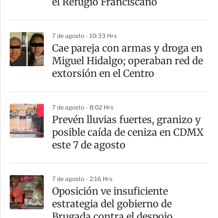
el Refugio Franciscano
i
r
7 de agosto - 10:33 Hrs
Cae pareja con armas y droga en
Miguel Hidalgo; operaban red de
extorsión en el Centro
7 de agosto - 8:02 Hrs
Prevén lluvias fuertes, granizo y
posible caída de ceniza en CDMX
este 7 de agosto
7 de agosto - 2:16 Hrs
Oposición ve insuficiente
estrategia del gobierno de
Brugada contra el despojo