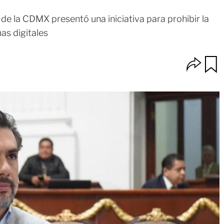
de la CDMX presentó una iniciativa para prohibir la
as digitales
O
u
p
a
c
r
i
d
o
a
n
r
e
s
d
e
c
o
m
p
a
r
t
i