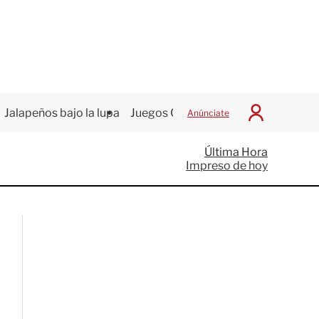
Jalapeños bajo la lupa
Juegos Centroamericanos
Anúnciate
I
n
i
Última Hora
c
Impreso de hoy
i
a
r
S
e
s
i
ó
n