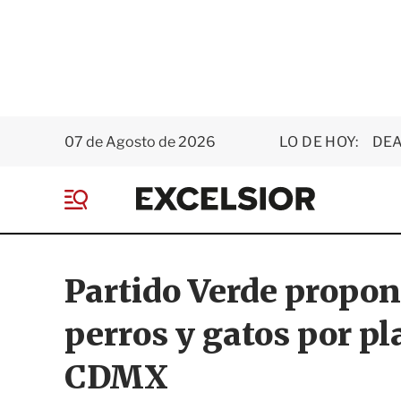
07 de Agosto de 2026
LO DE HOY:
DEA
E
x
M
c
e
e
n
l
ú
s
Partido Verde propon
i
o
perros y gatos por pl
r
CDMX