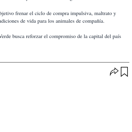
bjetivo frenar el ciclo de compra impulsiva, maltrato y
diciones de vida para los animales de compañía.
erde busca reforzar el compromiso de la capital del país
O
p
u
c
a
i
r
o
d
n
a
e
r
s