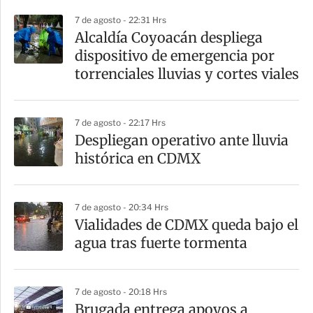
p
7 de agosto - 22:31 Hrs
a
Alcaldía Coyoacán despliega
r
dispositivo de emergencia por
t
torrenciales lluvias y cortes viales
i
r
7 de agosto - 22:17 Hrs
Despliegan operativo ante lluvia
histórica en CDMX
7 de agosto - 20:34 Hrs
Vialidades de CDMX queda bajo el
agua tras fuerte tormenta
7 de agosto - 20:18 Hrs
Brugada entrega apoyos a