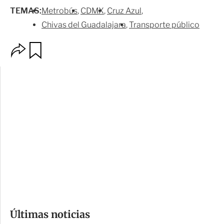
TEMAS:
Metrobús
CDMX
Cruz Azul
Chivas del Guadalajara
Transporte público
O
G
p
u
c
a
i
r
o
d
n
a
e
r
s
d
e
c
o
Últimas noticias
m