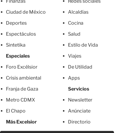
Finanzas
Redes sociales
Ciudad de México
Alcaldías
Deportes
Cocina
Espectáculos
Salud
Sintetika
Estilo de Vida
Especiales
Viajes
Foro Excélsior
De Utilidad
Crisis ambiental
Apps
Franja de Gaza
Servicios
Metro CDMX
Newsletter
El Chapo
Anúnciate
Más Excelsior
Directorio
Mujeres
Suscripciones