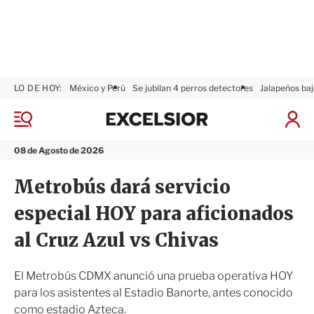
LO DE HOY:
México y Perú
Se jubilan 4 perros detectores
Jalapeños baj
E
x
M
I
c
e
n
n
e
i
08 de Agosto de 2026
ú
l
c
s
i
Metrobús dará servicio
i
a
o
r
especial HOY para aficionados
r
S
e
al Cruz Azul vs Chivas
s
i
ó
El Metrobús CDMX anunció una prueba operativa HOY
n
para los asistentes al Estadio Banorte, antes conocido
como estadio Azteca.