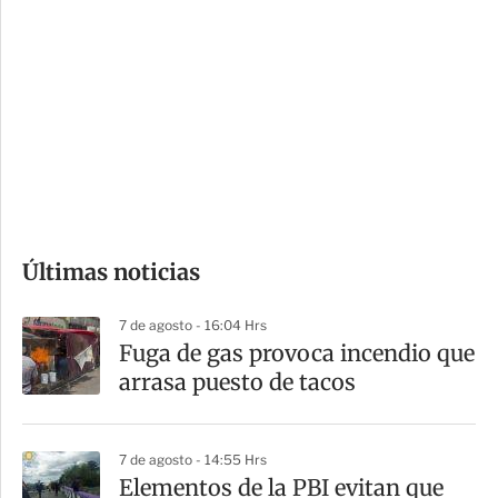
o
d
n
a
e
r
s
d
e
c
o
Últimas noticias
m
p
7 de agosto - 16:04 Hrs
a
Fuga de gas provoca incendio que
r
arrasa puesto de tacos
t
i
7 de agosto - 14:55 Hrs
r
Elementos de la PBI evitan que