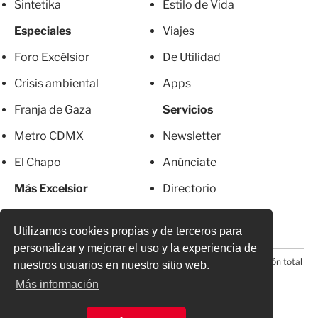
Sintetika
Estilo de Vida
Especiales
Viajes
Foro Excélsior
De Utilidad
Crisis ambiental
Apps
Franja de Gaza
Servicios
Metro CDMX
Newsletter
El Chapo
Anúnciate
Más Excelsior
Directorio
Mujeres
Suscripciones
Utilizamos cookies propias y de terceros para
personalizar y mejorar el uso y la experiencia de
© 2026 Todos los derechos reservados. Prohibida la reproducción total
nuestros usuarios en nuestro sitio web.
o parcial, incluyendo cualquier medio electrónico*
Más información