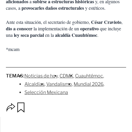
aficionados
subirse a estructuras históricas
a
y, en algunos
provocarles daños estructurales
casos, a
y estéticos.
César Cravioto
Ante esta situación, el secretario de gobierno,
,
dio a conocer
operativo
la implementación de un
que incluye
ley seca parcial
alcaldía Cuauhtémoc
una
en la
.
*mcam
TEMAS:
Noticias de hoy
CDMX
Cuauhtémoc
Alcaldías
Vandalismo
Mundial 2026
Selección Mexicana
O
G
p
u
c
a
i
r