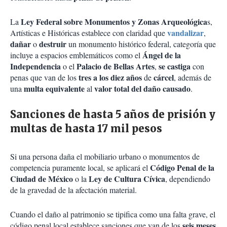
Ley Federal sobre Monumentos y Zonas Arqueológica
La
s,
vandalizar
Artísticas e Históricas establece con claridad que
,
dañar
destruir
o
un monumento histórico federal, categoría que
Ángel de la
incluye a espacios emblemáticos como el
Independencia
Palacio de Bellas Artes
se castiga
o el
,
con
tres a los diez años
cárcel
penas que van de los
de
, además de
multa equivalente
valor total del daño causado
una
al
.
Sanciones de hasta 5 años de prisión y
multas de hasta 17 mil pesos
Si una persona daña el mobiliario urbano o monumentos de
Código Penal de la
competencia puramente local, se aplicará el
Ciudad de México
Ley de Cultura Cívica
o la
, dependiendo
de la gravedad de la afectación material.
Cuando el daño al patrimonio se tipifica como una falta grave, el
seis meses
código penal local establece sanciones que van de los