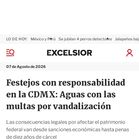
LO DE HOY:
México y Perú
Se jubilan 4 perros detectores
Jalapeños baj
E
x
M
I
c
e
n
n
e
i
07 de Agosto de 2026
ú
l
c
s
i
Festejos con responsabilidad
i
a
o
r
en la CDMX: Aguas con las
r
S
e
multas por vandalización
s
i
ó
Las consecuencias legales por afectar el patrimonio
n
federal van desde sanciones económicas hasta penas
de diez años de cárcel