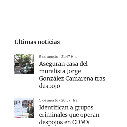
G
Últimas noticias
5 de agosto - 21:47 Hrs
Aseguran casa del
muralista Jorge
González Camarena tras
despojo
5 de agosto - 20:37 Hrs
Identifican a grupos
criminales que operan
despojos en CDMX