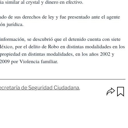
a similar al crystal y dinero en efectivo.
do de sus derechos de ley y fue presentado ante el agente
ón jurídica.
información, se descubrió que el detenido cuenta con siete
éxico, por el delito de Robo en distintas modalidades en los
 propiedad en distintas modalidades, en los años 2002 y
2009 por Violencia familiar.
ecretaría de Seguridad Ciudadana
O
p
u
c
a
i
r
o
d