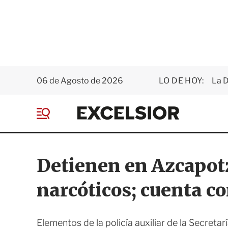
06 de Agosto de 2026
LO DE HOY:
La D
E
x
M
c
e
e
n
l
ú
s
Detienen en Azcapotz
i
o
narcóticos; cuenta co
r
Elementos de la policía auxiliar de la Secret