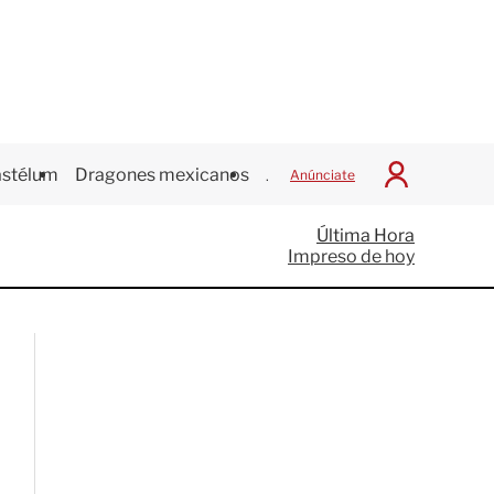
stélum
Dragones mexicanos
Juegos Centroamericanos
Anúnciate
I
n
i
Última Hora
c
Impreso de hoy
i
a
r
S
e
s
i
ó
n