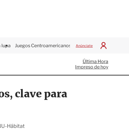
 lupa
Juegos Centroamericanos
Anúnciate
I
n
i
Última Hora
c
Impreso de hoy
i
a
r
S
os, clave para
e
s
i
ó
n
ONU-Hábitat