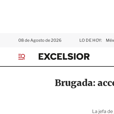
08 de Agosto de 2026
LO DE HOY:
Méxi
E
x
M
c
e
e
n
l
ú
s
Brugada: acce
i
o
r
La jefa de