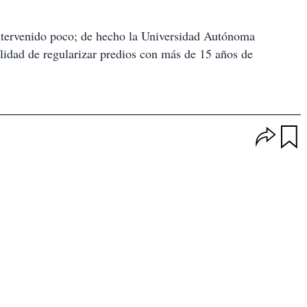
intervenido poco; de hecho la Universidad Autónoma
ilidad de regularizar predios con más de 15 años de
O
p
u
c
a
i
r
o
d
n
a
e
r
s
d
e