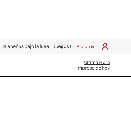
Jalapeños bajo la lupa
Juegos Centroamericanos
Anúnciate
I
n
i
Última Hora
c
Impreso de hoy
i
a
r
S
e
s
i
ó
n