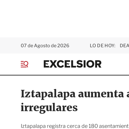
07 de Agosto de 2026
LO DE HOY:
DEA
E
x
M
c
e
e
n
l
ú
s
Iztapalapa aumenta
i
o
irregulares
r
Iztapalapa registra cerca de 180 asentamientos