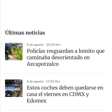
d
e
c
o
Últimas noticias
m
p
6 de agosto - 20:30 Hrs
a
Policías resguardan a lomito que
r
caminaba desorientado en
t
Azcapotzalco
i
r
6 de agosto - 17:50 Hrs
Estos coches deben quedarse en
casa el viernes en CDMX y
Edomex