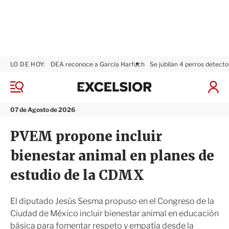
LO DE HOY:
DEA reconoce a García Harfuch
Se jubilan 4 perros detecto
E
x
M
I
c
e
n
n
e
i
07 de Agosto de 2026
ú
l
c
s
i
PVEM propone incluir
i
a
o
r
bienestar animal en planes de
r
S
e
estudio de la CDMX
s
i
ó
El diputado Jesús Sesma propuso en el Congreso de la
n
Ciudad de México incluir bienestar animal en educación
básica para fomentar respeto y empatía desde la