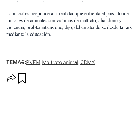
La iniciativa responde a la realidad que enfrenta el país, donde
millones de animales son víctimas de maltrato, abandono y
violencia, problemáticas que, dijo, deben atenderse desde la raíz
mediante la educación.
TEMAS:
PVEM
Maltrato animal
CDMX
O
G
p
u
c
a
i
r
o
d
n
a
e
r
s