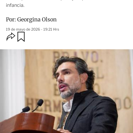
infancia.
Por:
Georgina Olson
19 de mayo de 2026 - 19:21 Hrs
O
G
u
p
a
c
r
i
d
o
a
n
r
e
s
d
e
c
o
m
p
a
r
t
i