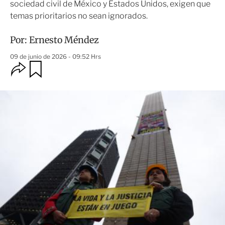
sociedad civil de México y Estados Unidos, exigen que
temas prioritarios no sean ignorados.
Por:
Ernesto Méndez
09 de junio de 2026 - 09:52 Hrs
O
G
u
p
a
c
r
i
d
o
a
n
r
e
s
d
e
c
o
m
p
a
r
t