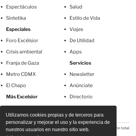
Espectáculos
Salud
Sintetika
Estilo de Vida
Especiales
Viajes
Foro Excélsior
De Utilidad
Crisis ambiental
Apps
Franja de Gaza
Servicios
Metro CDMX
Newsletter
El Chapo
Anúnciate
Más Excelsior
Directorio
Mujeres
Suscripciones
Utilizamos cookies propias y de terceros para
personalizar y mejorar el uso y la experiencia de
© 2026 Todos los derechos reservados. Prohibida la reproducción total
nuestros usuarios en nuestro sitio web.
o parcial, incluyendo cualquier medio electrónico*