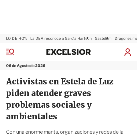
LO DE HOY:
La DEA reconoce a García Harfuch
Gastélum
Dragones m
E
x
M
I
c
e
n
n
e
i
06 de Agosto de 2026
ú
l
c
s
i
Activistas en Estela de Luz
i
a
o
r
piden atender graves
r
S
e
problemas sociales y
s
i
ambientales
ó
n
Con una enorme manta, organizaciones y redes de la