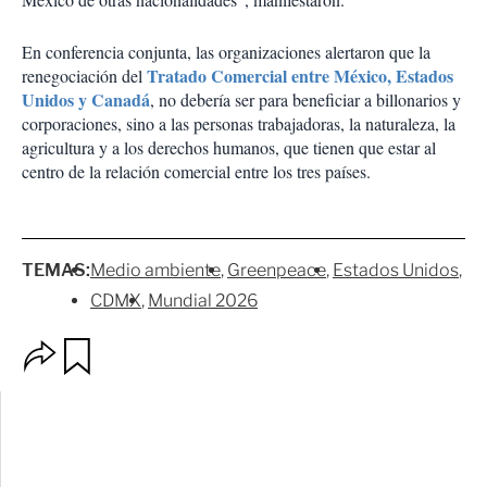
En conferencia conjunta, las organizaciones alertaron que la
Tratado Comercial entre México, Estados
renegociación del
Unidos y Canadá
, no debería ser para beneficiar a billonarios y
corporaciones, sino a las personas trabajadoras, la naturaleza, la
agricultura y a los derechos humanos, que tienen que estar al
centro de la relación comercial entre los tres países.
TEMAS:
Medio ambiente
Greenpeace
Estados Unidos
CDMX
Mundial 2026
O
G
p
u
c
a
i
r
o
d