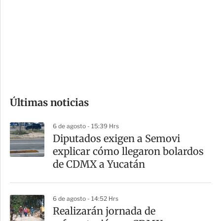
n
a
e
r
s
d
e
c
o
Últimas noticias
m
p
6 de agosto - 15:39 Hrs
a
Diputados exigen a Semovi
r
explicar cómo llegaron bolardos
t
de CDMX a Yucatán
i
r
6 de agosto - 14:52 Hrs
Realizarán jornada de