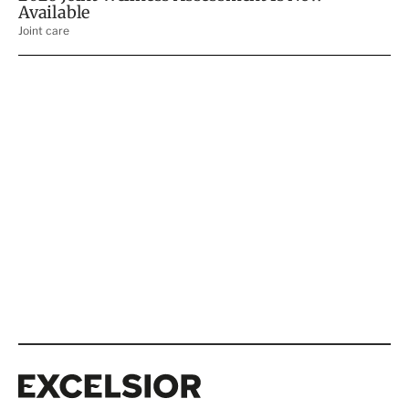
Excelsior
Excelsior