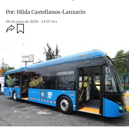
Por:
Hilda Castellanos-Lanzarin
09 de junio de 2026 - 14:07 Hrs
O
G
u
p
a
c
r
i
d
o
a
n
r
e
s
d
e
c
o
m
p
a
r
t
i
r