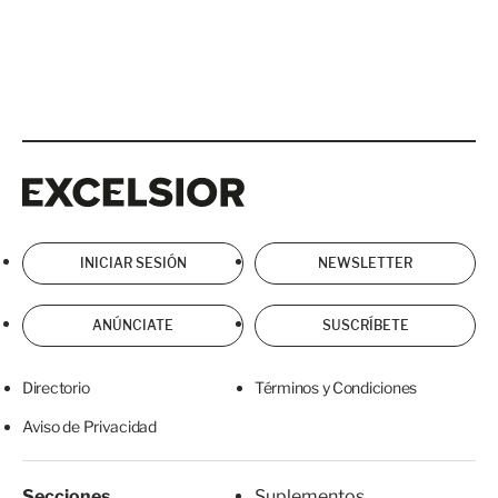
Excelsior
Excelsior
INICIAR SESIÓN
NEWSLETTER
ANÚNCIATE
SUSCRÍBETE
Directorio
Términos y Condiciones
Aviso de Privacidad
Secciones
Suplementos