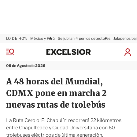
LO DE HOY:
México y Perú
Se jubilan 4 perros detectores
Jalapeños baj
E
x
M
I
c
e
n
n
e
i
09 de Agosto de 2026
ú
l
c
s
i
A 48 horas del Mundial,
i
a
o
r
CDMX pone en marcha 2
r
S
e
nuevas rutas de trolebús
s
i
ó
La Ruta Cero o ‘El Chapulín’ recorrerá 22 kilómetros
n
entre Chapultepec y Ciudad Universitaria con 60
trolebuses eléctricos de última generación.