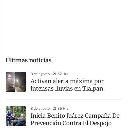
n
a
e
r
s
d
e
c
o
Últimas noticias
m
p
8 de agosto - 21:52 Hrs
a
Activan alerta máxima por
r
intensas lluvias en Tlalpan
t
i
8 de agosto - 21:35 Hrs
r
Inicia Benito Juárez Campaña De
Prevención Contra El Despojo