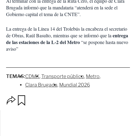
Al terminar con la entrega de la Ruta Cero, el equipo de Clara
Brugada informó que la mandataria “atenderá en la sede el
Gobierno capital el tema de la CNTE”.
La entrega de la Línea 14 del Trolebús la encabeza el secretario
entrega
de Obras, Raúl Basulto, mientras que se informó que la
de las estaciones de la L-2 del Metro
“se pospone hasta nuevo
aviso”
TEMAS:
CDMX
Transporte público
Metro
Clara Brugada
Mundial 2026
O
G
p
u
c
a
i
r
o
d