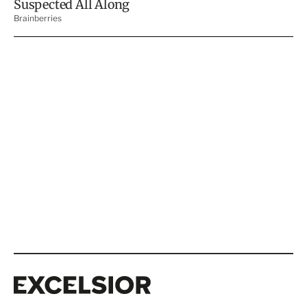
Excelsior
Excelsior