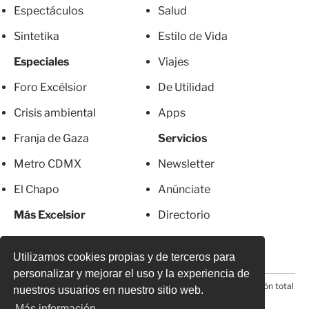
Espectáculos
Salud
Sintetika
Estilo de Vida
Especiales
Viajes
Foro Excélsior
De Utilidad
Crisis ambiental
Apps
Franja de Gaza
Servicios
Metro CDMX
Newsletter
El Chapo
Anúnciate
Más Excelsior
Directorio
Mujeres
Suscripciones
Utilizamos cookies propias y de terceros para
personalizar y mejorar el uso y la experiencia de
© 2026 Todos los derechos reservados. Prohibida la reproducción total
nuestros usuarios en nuestro sitio web.
o parcial, incluyendo cualquier medio electrónico*
Más información