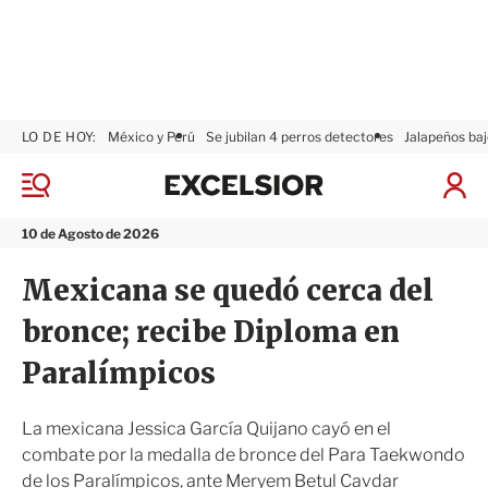
LO DE HOY:
México y Perú
Se jubilan 4 perros detectores
Jalapeños baj
E
x
M
I
c
e
n
n
e
i
10 de Agosto de 2026
ú
l
c
s
i
Mexicana se quedó cerca del
i
a
o
r
bronce; recibe Diploma en
r
S
e
Paralímpicos
s
i
ó
La mexicana Jessica García Quijano cayó en el
n
combate por la medalla de bronce del Para Taekwondo
de los Paralímpicos, ante Meryem Betul Cavdar