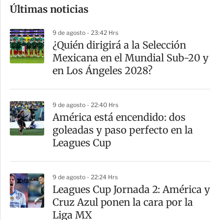
Últimas noticias
m
p
9 de agosto - 23:42 Hrs
a
¿Quién dirigirá a la Selección
r
Mexicana en el Mundial Sub-20 y
t
en Los Ángeles 2028?
i
r
9 de agosto - 22:40 Hrs
América está encendido: dos
goleadas y paso perfecto en la
Leagues Cup
9 de agosto - 22:24 Hrs
Leagues Cup Jornada 2: América y
Cruz Azul ponen la cara por la
Liga MX