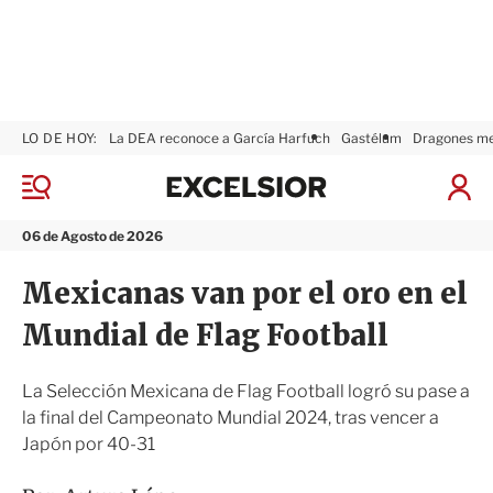
LO DE HOY:
La DEA reconoce a García Harfuch
Gastélum
Dragones m
E
x
M
I
c
e
n
n
e
i
06 de Agosto de 2026
ú
l
c
s
i
Mexicanas van por el oro en el
i
a
o
r
Mundial de Flag Football
r
S
e
s
La Selección Mexicana de Flag Football logró su pase a
i
la final del Campeonato Mundial 2024, tras vencer a
ó
Japón por 40-31
n