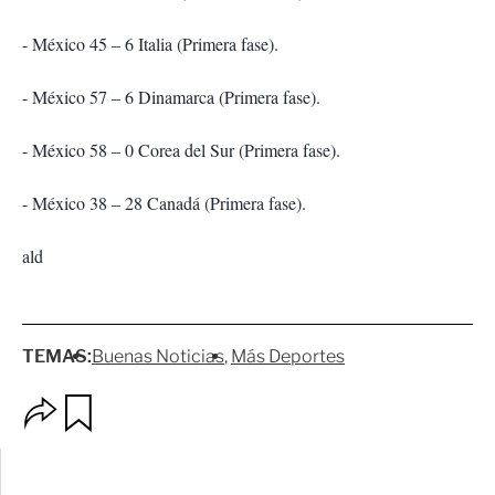
- México 45 – 6 Italia (Primera fase).
- México 57 – 6 Dinamarca (Primera fase).
- México 58 – 0 Corea del Sur (Primera fase).
- México 38 – 28 Canadá (Primera fase).
ald
TEMAS:
Buenas Noticias
Más Deportes
O
G
p
u
c
a