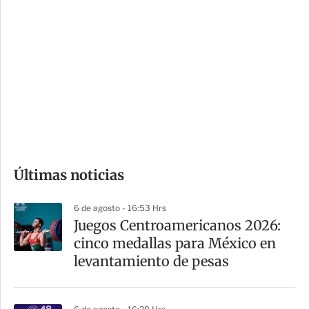
i
r
o
d
n
a
e
r
s
d
e
c
o
Últimas noticias
m
p
6 de agosto - 16:53 Hrs
a
Juegos Centroamericanos 2026:
r
cinco medallas para México en
t
levantamiento de pesas
i
r