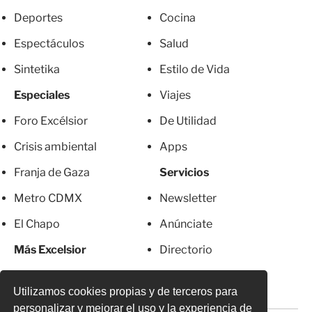
Deportes
Cocina
Espectáculos
Salud
Sintetika
Estilo de Vida
Especiales
Viajes
Foro Excélsior
De Utilidad
Crisis ambiental
Apps
Franja de Gaza
Servicios
Metro CDMX
Newsletter
El Chapo
Anúnciate
Más Excelsior
Directorio
Mujeres
Suscripciones
Utilizamos cookies propias y de terceros para
personalizar y mejorar el uso y la experiencia de