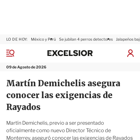
LO DE HOY:
México y Perú
Se jubilan 4 perros detectores
Jalapeños baj
E
x
M
I
c
e
n
n
e
i
09 de Agosto de 2026
ú
l
c
s
i
Martín Demichelis asegura
i
a
o
r
conocer las exigencias de
r
S
e
Rayados
s
i
ó
Martín Demichelis, previo a ser presentado
n
oficialmente como nuevo Director Técnico de
Monterrey, aseguró conocer las exigencias de Rayados