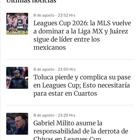
Últimas noticias
m
p
8 de agosto - 23:52 Hrs
a
Leagues Cup 2026: la MLS vuelve
r
a dominar a la Liga MX y Juárez
t
sigue de líder entre los
i
mexicanos
r
8 de agosto - 23:50 Hrs
Toluca pierde y complica su pase
en Leagues Cup; Esto necesitaría
para estar en Cuartos
8 de agosto - 23:29 Hrs
Gabriel Milito asume la
responsabilidad de la derrota de
Chivas en Leagues Cup