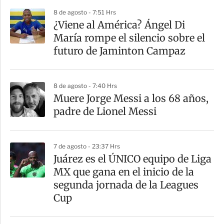
p
8 de agosto - 7:51 Hrs
a
¿Viene al América? Ángel Di
r
María rompe el silencio sobre el
t
futuro de Jaminton Campaz
i
r
8 de agosto - 7:40 Hrs
Muere Jorge Messi a los 68 años,
padre de Lionel Messi
7 de agosto - 23:37 Hrs
Juárez es el ÚNICO equipo de Liga
MX que gana en el inicio de la
segunda jornada de la Leagues
Cup