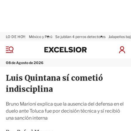
LO DE HOY:
México y Perú
Se jubilan 4 perros detectores
Jalapeños baj
E
x
M
I
c
e
n
n
e
i
08 de Agosto de 2026
ú
l
c
s
i
Luis Quintana sí cometió
i
a
o
r
indisciplina
r
S
e
s
Bruno Marioni explica que la ausencia del defensa en el
i
duelo ante Toluca fue por decisión técnica y sí recibió
ó
una sanción interna
n