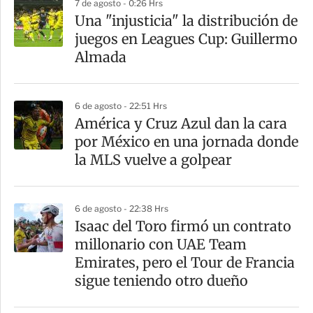
7 de agosto - 0:26 Hrs
a
Una "injusticia" la distribución de
r
juegos en Leagues Cup: Guillermo
t
Almada
i
r
6 de agosto - 22:51 Hrs
América y Cruz Azul dan la cara
por México en una jornada donde
la MLS vuelve a golpear
6 de agosto - 22:38 Hrs
Isaac del Toro firmó un contrato
millonario con UAE Team
Emirates, pero el Tour de Francia
sigue teniendo otro dueño