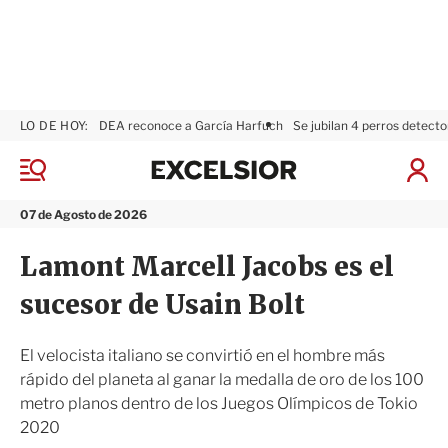
LO DE HOY:
DEA reconoce a García Harfuch
Se jubilan 4 perros detecto
E
x
M
I
c
e
n
n
e
i
07 de Agosto de 2026
ú
l
c
s
i
Lamont Marcell Jacobs es el
i
a
o
r
sucesor de Usain Bolt
r
S
e
s
El velocista italiano se convirtió en el hombre más
i
rápido del planeta al ganar la medalla de oro de los 100
ó
metro planos dentro de los Juegos Olímpicos de Tokio
n
2020