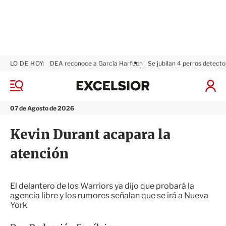
LO DE HOY:
DEA reconoce a García Harfuch
Se jubilan 4 perros detecto
E
x
M
I
c
e
n
n
e
i
07 de Agosto de 2026
ú
l
c
s
i
Kevin Durant acapara la
i
a
o
r
atención
r
S
e
s
i
El delantero de los Warriors ya dijo que probará la
ó
agencia libre y los rumores señalan que se irá a Nueva
n
York