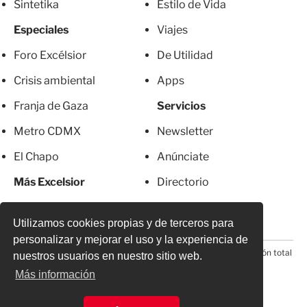
Sintetika
Estilo de Vida
Especiales
Viajes
Foro Excélsior
De Utilidad
Crisis ambiental
Apps
Franja de Gaza
Servicios
Metro CDMX
Newsletter
El Chapo
Anúnciate
Más Excelsior
Directorio
Mujeres
Suscripciones
Utilizamos cookies propias y de terceros para
personalizar y mejorar el uso y la experiencia de
© 2026 Todos los derechos reservados. Prohibida la reproducción total
nuestros usuarios en nuestro sitio web.
o parcial, incluyendo cualquier medio electrónico*
Más información