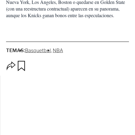
Nueva York, Los Ángeles, Boston o quedarse en Golden State
(con una reestructura contractual) aparecen en su panorama,
aunque los Knicks ganan bonos entre las especulaciones.
TEMAS:
Basquetbol
NBA
O
G
p
u
c
a
i
r
o
d
n
a
e
r
s
d