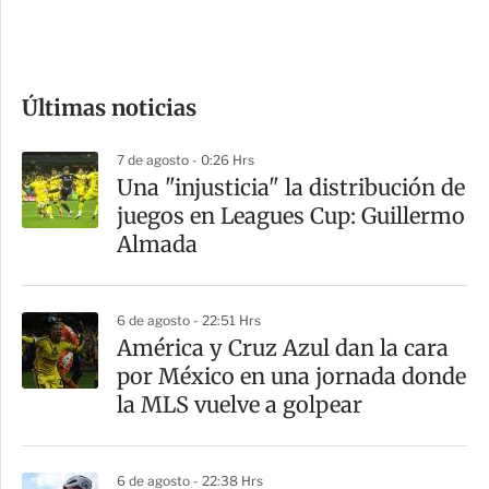
e
c
o
Últimas noticias
m
p
7 de agosto - 0:26 Hrs
a
Una "injusticia" la distribución de
r
juegos en Leagues Cup: Guillermo
t
Almada
i
r
6 de agosto - 22:51 Hrs
América y Cruz Azul dan la cara
por México en una jornada donde
la MLS vuelve a golpear
6 de agosto - 22:38 Hrs