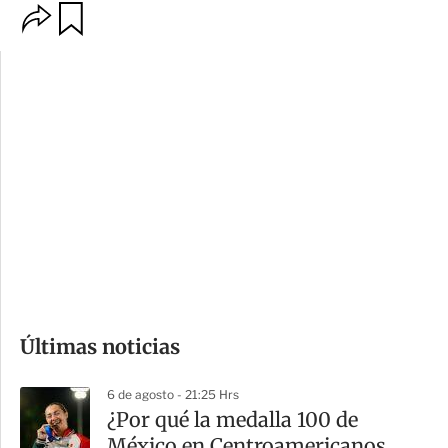
O
G
p
u
c
a
i
r
o
d
n
a
e
r
s
d
e
c
o
Últimas noticias
m
p
6 de agosto - 21:25 Hrs
a
¿Por qué la medalla 100 de
r
México en Centroamericanos