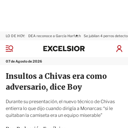
LO DE HOY:
DEA reconoce a García Harfuch
Se jubilan 4 perros detecto
E
x
M
I
c
e
n
n
e
i
07 de Agosto de 2026
ú
l
c
s
i
Insultos a Chivas era como
i
a
o
r
adversario, dice Boy
r
S
e
s
Durante su presentación, el nuevo técnico de Chivas
i
entierra lo que dijo cuando dirigía a Monarcas: “si le
ó
quitaban la camiseta era un equipo miserable”
n